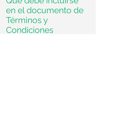
Qué debe incluirse
en el documento de
Términos y
Condiciones
En general, los T&C suelen abordar este
tipo de cuestiones: quién está
autorizado a utilizar el sitio web, los
posibles métodos de pago, una
declaración de que el propietario del
sitio web puede cambiar su oferta en el
futuro, los tipos de garantías que el
propietario del sitio web ofrece a sus
clientes, una referencia a cuestiones de
propiedad intelectual o derechos de
autor (en caso de ser relevante), el
derecho del propietario del sitio web a
suspender o cancelar la cuenta de un
miembro y mucho más.